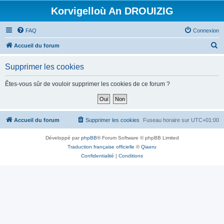
Korvigelloù An DROUIZIG
FAQ
Connexion
R
Accueil du forum
e
Supprimer les cookies
c
h
Êtes-vous sûr de vouloir supprimer les cookies de ce forum ?
e
r
c
Accueil du forum
Supprimer les cookies
Fuseau horaire sur
UTC+01:00
h
Développé par
phpBB
® Forum Software © phpBB Limited
e
Traduction française officielle
©
Qiaeru
r
Confidentialité
|
Conditions