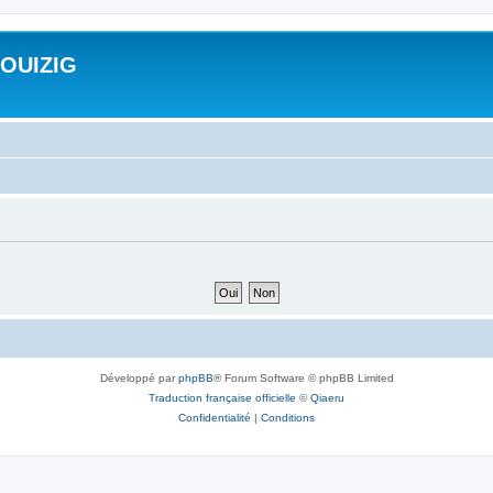
ROUIZIG
Développé par
phpBB
® Forum Software © phpBB Limited
Traduction française officielle
©
Qiaeru
Confidentialité
|
Conditions