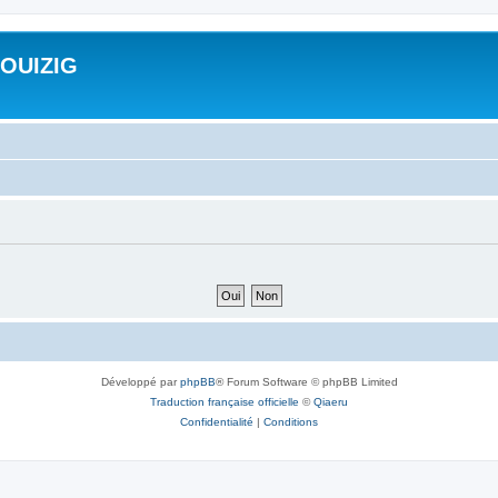
ROUIZIG
Développé par
phpBB
® Forum Software © phpBB Limited
Traduction française officielle
©
Qiaeru
Confidentialité
|
Conditions