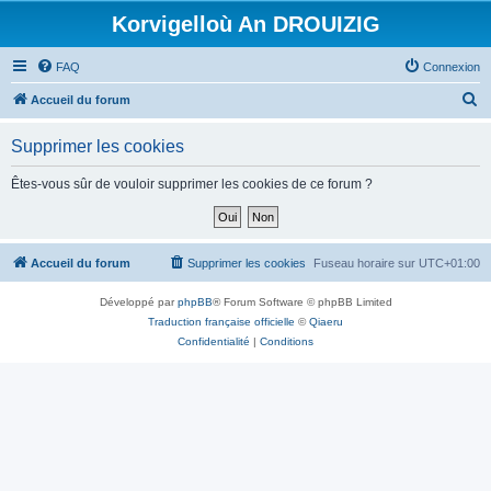
Korvigelloù An DROUIZIG
FAQ
Connexion
R
Accueil du forum
e
Supprimer les cookies
c
h
Êtes-vous sûr de vouloir supprimer les cookies de ce forum ?
e
r
c
Accueil du forum
Supprimer les cookies
Fuseau horaire sur
UTC+01:00
h
Développé par
phpBB
® Forum Software © phpBB Limited
e
Traduction française officielle
©
Qiaeru
r
Confidentialité
|
Conditions