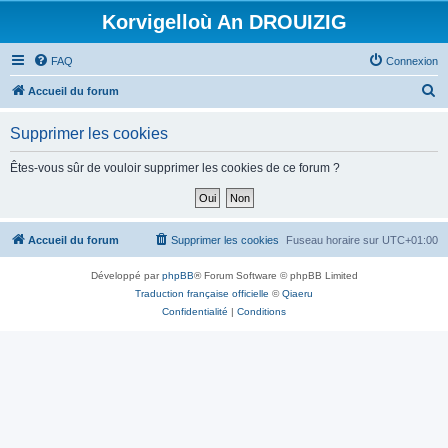
Korvigelloù An DROUIZIG
FAQ
Connexion
R
Accueil du forum
e
Supprimer les cookies
c
h
Êtes-vous sûr de vouloir supprimer les cookies de ce forum ?
e
r
c
Accueil du forum
Supprimer les cookies
Fuseau horaire sur
UTC+01:00
h
Développé par
phpBB
® Forum Software © phpBB Limited
e
Traduction française officielle
©
Qiaeru
r
Confidentialité
|
Conditions