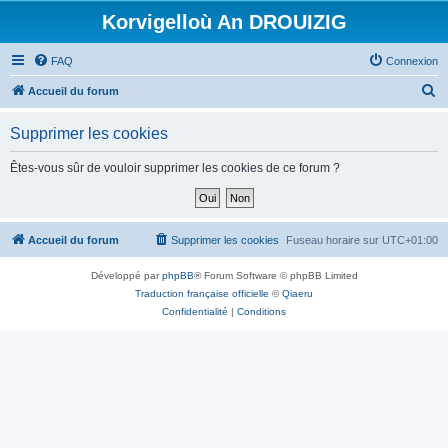
Korvigelloù An DROUIZIG
FAQ
Connexion
R
Accueil du forum
e
Supprimer les cookies
c
h
Êtes-vous sûr de vouloir supprimer les cookies de ce forum ?
e
r
c
Accueil du forum
Supprimer les cookies
Fuseau horaire sur
UTC+01:00
h
Développé par
phpBB
® Forum Software © phpBB Limited
e
Traduction française officielle
©
Qiaeru
r
Confidentialité
|
Conditions