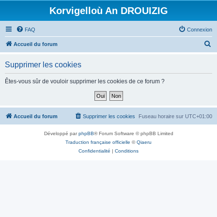
Korvigelloù An DROUIZIG
FAQ
Connexion
R
Accueil du forum
e
Supprimer les cookies
c
h
Êtes-vous sûr de vouloir supprimer les cookies de ce forum ?
e
r
c
Accueil du forum
Supprimer les cookies
Fuseau horaire sur
UTC+01:00
h
Développé par
phpBB
® Forum Software © phpBB Limited
e
Traduction française officielle
©
Qiaeru
r
Confidentialité
|
Conditions