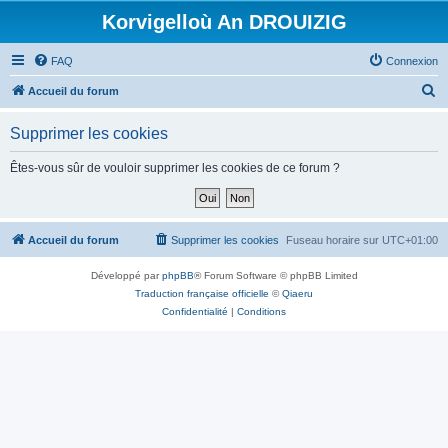
Korvigelloù An DROUIZIG
FAQ
Connexion
R
Accueil du forum
e
Supprimer les cookies
c
h
Êtes-vous sûr de vouloir supprimer les cookies de ce forum ?
e
r
c
Accueil du forum
Supprimer les cookies
Fuseau horaire sur
UTC+01:00
h
Développé par
phpBB
® Forum Software © phpBB Limited
e
Traduction française officielle
©
Qiaeru
r
Confidentialité
|
Conditions