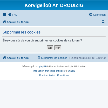
Korvigelloù An DROUIZIG
FAQ
Connexion
R
Accueil du forum
e
Supprimer les cookies
c
h
Êtes-vous sûr de vouloir supprimer les cookies de ce forum ?
e
r
c
Accueil du forum
Supprimer les cookies
Fuseau horaire sur
UTC+01:00
h
Développé par
phpBB
® Forum Software © phpBB Limited
e
Traduction française officielle
©
Qiaeru
r
Confidentialité
|
Conditions