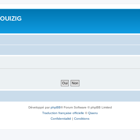
ROUIZIG
Développé par
phpBB
® Forum Software © phpBB Limited
Traduction française officielle
©
Qiaeru
Confidentialité
|
Conditions