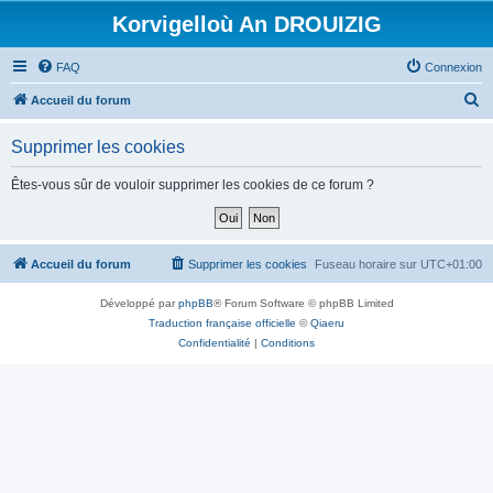
Korvigelloù An DROUIZIG
FAQ
Connexion
R
Accueil du forum
e
Supprimer les cookies
c
h
Êtes-vous sûr de vouloir supprimer les cookies de ce forum ?
e
r
c
Accueil du forum
Supprimer les cookies
Fuseau horaire sur
UTC+01:00
h
Développé par
phpBB
® Forum Software © phpBB Limited
e
Traduction française officielle
©
Qiaeru
r
Confidentialité
|
Conditions