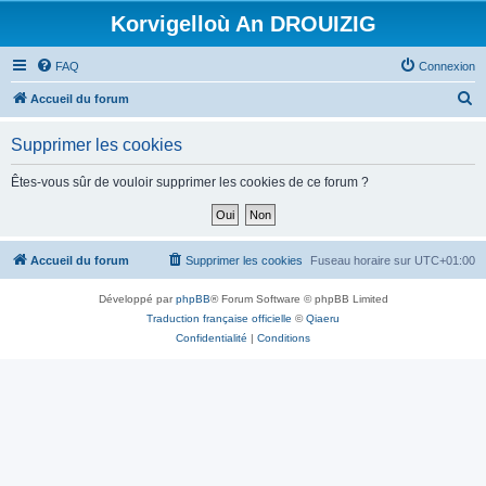
Korvigelloù An DROUIZIG
FAQ
Connexion
R
Accueil du forum
e
Supprimer les cookies
c
h
Êtes-vous sûr de vouloir supprimer les cookies de ce forum ?
e
r
c
Accueil du forum
Supprimer les cookies
Fuseau horaire sur
UTC+01:00
h
Développé par
phpBB
® Forum Software © phpBB Limited
e
Traduction française officielle
©
Qiaeru
r
Confidentialité
|
Conditions