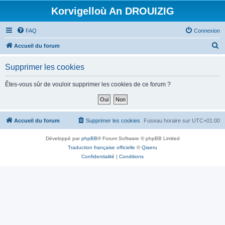
Korvigelloù An DROUIZIG
FAQ
Connexion
R
Accueil du forum
e
Supprimer les cookies
c
h
Êtes-vous sûr de vouloir supprimer les cookies de ce forum ?
e
r
c
Accueil du forum
Supprimer les cookies
Fuseau horaire sur
UTC+01:00
h
Développé par
phpBB
® Forum Software © phpBB Limited
e
Traduction française officielle
©
Qiaeru
r
Confidentialité
|
Conditions