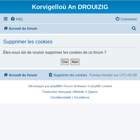
Korvigelloù An DROUIZIG
FAQ
Connexion
R
Accueil du forum
e
Supprimer les cookies
c
h
Êtes-vous sûr de vouloir supprimer les cookies de ce forum ?
e
r
c
Accueil du forum
Supprimer les cookies
Fuseau horaire sur
UTC+01:00
h
Développé par
phpBB
® Forum Software © phpBB Limited
e
Traduction française officielle
©
Qiaeru
r
Confidentialité
|
Conditions