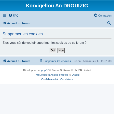
Korvigelloù An DROUIZIG
FAQ
Connexion
R
Accueil du forum
e
Supprimer les cookies
c
h
Êtes-vous sûr de vouloir supprimer les cookies de ce forum ?
e
r
c
Accueil du forum
Supprimer les cookies
Fuseau horaire sur
UTC+01:00
h
Développé par
phpBB
® Forum Software © phpBB Limited
e
Traduction française officielle
©
Qiaeru
r
Confidentialité
|
Conditions