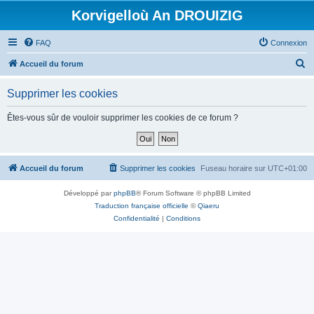
Korvigelloù An DROUIZIG
FAQ
Connexion
R
Accueil du forum
e
Supprimer les cookies
c
h
Êtes-vous sûr de vouloir supprimer les cookies de ce forum ?
e
r
c
Accueil du forum
Supprimer les cookies
Fuseau horaire sur
UTC+01:00
h
Développé par
phpBB
® Forum Software © phpBB Limited
e
Traduction française officielle
©
Qiaeru
r
Confidentialité
|
Conditions