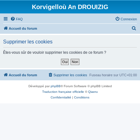
Korvigelloù An DROUIZIG
FAQ
Connexion
R
Accueil du forum
e
Supprimer les cookies
c
h
Êtes-vous sûr de vouloir supprimer les cookies de ce forum ?
e
r
c
Accueil du forum
Supprimer les cookies
Fuseau horaire sur
UTC+01:00
h
Développé par
phpBB
® Forum Software © phpBB Limited
e
Traduction française officielle
©
Qiaeru
r
Confidentialité
|
Conditions