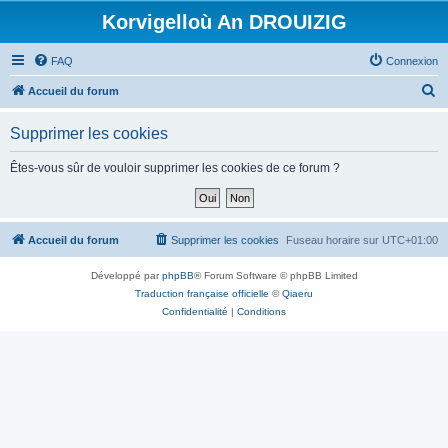
Korvigelloù An DROUIZIG
FAQ
Connexion
R
Accueil du forum
e
Supprimer les cookies
c
h
Êtes-vous sûr de vouloir supprimer les cookies de ce forum ?
e
r
c
Accueil du forum
Supprimer les cookies
Fuseau horaire sur
UTC+01:00
h
Développé par
phpBB
® Forum Software © phpBB Limited
e
Traduction française officielle
©
Qiaeru
r
Confidentialité
|
Conditions