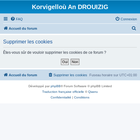
Korvigelloù An DROUIZIG
FAQ
Connexion
R
Accueil du forum
e
Supprimer les cookies
c
h
Êtes-vous sûr de vouloir supprimer les cookies de ce forum ?
e
r
c
Accueil du forum
Supprimer les cookies
Fuseau horaire sur
UTC+01:00
h
Développé par
phpBB
® Forum Software © phpBB Limited
e
Traduction française officielle
©
Qiaeru
r
Confidentialité
|
Conditions