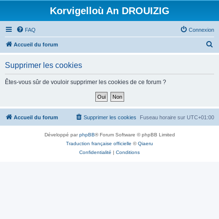
Korvigelloù An DROUIZIG
FAQ
Connexion
R
Accueil du forum
e
Supprimer les cookies
c
h
Êtes-vous sûr de vouloir supprimer les cookies de ce forum ?
e
r
c
Accueil du forum
Supprimer les cookies
Fuseau horaire sur
UTC+01:00
h
Développé par
phpBB
® Forum Software © phpBB Limited
e
Traduction française officielle
©
Qiaeru
r
Confidentialité
|
Conditions