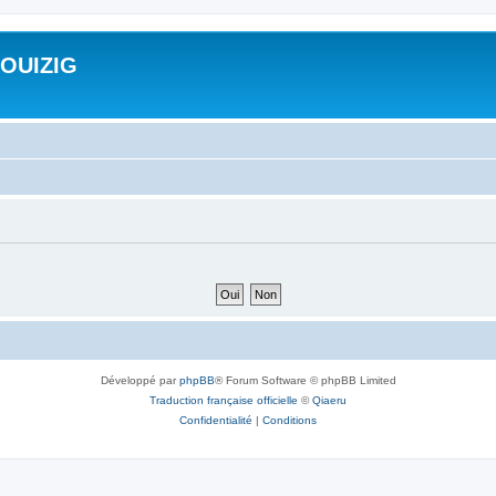
ROUIZIG
Développé par
phpBB
® Forum Software © phpBB Limited
Traduction française officielle
©
Qiaeru
Confidentialité
|
Conditions