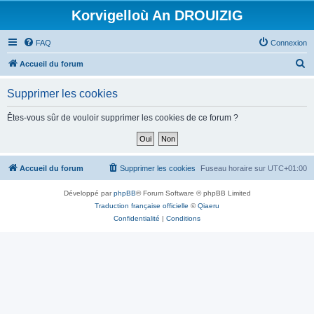
Korvigelloù An DROUIZIG
FAQ
Connexion
R
Accueil du forum
e
Supprimer les cookies
c
h
Êtes-vous sûr de vouloir supprimer les cookies de ce forum ?
e
r
c
Accueil du forum
Supprimer les cookies
Fuseau horaire sur
UTC+01:00
h
Développé par
phpBB
® Forum Software © phpBB Limited
e
Traduction française officielle
©
Qiaeru
r
Confidentialité
|
Conditions