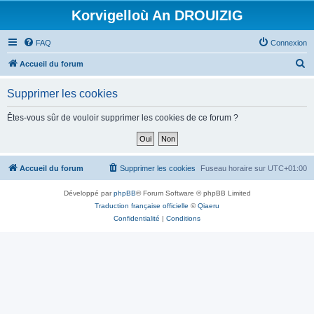
Korvigelloù An DROUIZIG
FAQ
Connexion
R
Accueil du forum
e
Supprimer les cookies
c
h
Êtes-vous sûr de vouloir supprimer les cookies de ce forum ?
e
r
c
Accueil du forum
Supprimer les cookies
Fuseau horaire sur
UTC+01:00
h
Développé par
phpBB
® Forum Software © phpBB Limited
e
Traduction française officielle
©
Qiaeru
r
Confidentialité
|
Conditions