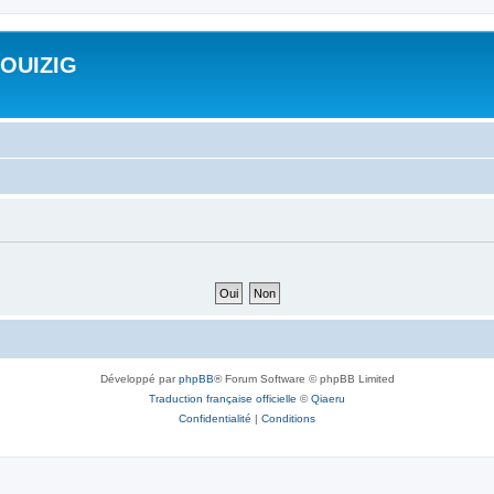
ROUIZIG
Développé par
phpBB
® Forum Software © phpBB Limited
Traduction française officielle
©
Qiaeru
Confidentialité
|
Conditions