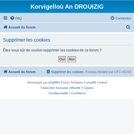
Korvigelloù An DROUIZIG
FAQ
Connexion
R
Accueil du forum
e
Supprimer les cookies
c
h
Êtes-vous sûr de vouloir supprimer les cookies de ce forum ?
e
r
c
Accueil du forum
Supprimer les cookies
Fuseau horaire sur
UTC+01:00
h
Développé par
phpBB
® Forum Software © phpBB Limited
e
Traduction française officielle
©
Qiaeru
r
Confidentialité
|
Conditions