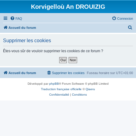
Korvigelloù An DROUIZIG
FAQ
Connexion
R
Accueil du forum
e
Supprimer les cookies
c
h
Êtes-vous sûr de vouloir supprimer les cookies de ce forum ?
e
r
c
Accueil du forum
Supprimer les cookies
Fuseau horaire sur
UTC+01:00
h
Développé par
phpBB
® Forum Software © phpBB Limited
e
Traduction française officielle
©
Qiaeru
r
Confidentialité
|
Conditions