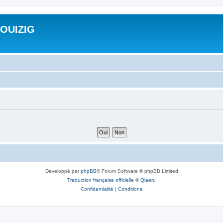
ROUIZIG
Développé par
phpBB
® Forum Software © phpBB Limited
Traduction française officielle
©
Qiaeru
Confidentialité
|
Conditions