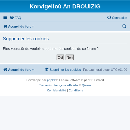
Korvigelloù An DROUIZIG
FAQ
Connexion
R
Accueil du forum
e
Supprimer les cookies
c
h
Êtes-vous sûr de vouloir supprimer les cookies de ce forum ?
e
r
c
Accueil du forum
Supprimer les cookies
Fuseau horaire sur
UTC+01:00
h
Développé par
phpBB
® Forum Software © phpBB Limited
e
Traduction française officielle
©
Qiaeru
r
Confidentialité
|
Conditions