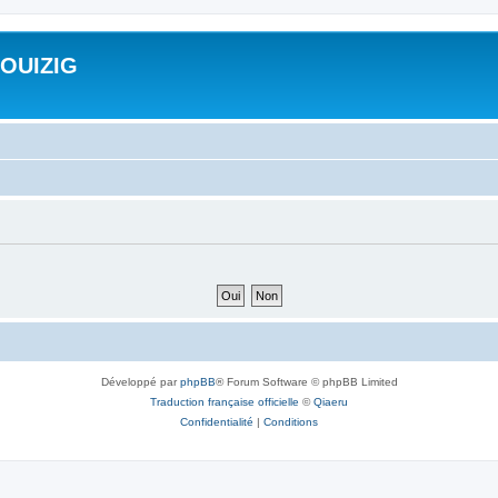
ROUIZIG
Développé par
phpBB
® Forum Software © phpBB Limited
Traduction française officielle
©
Qiaeru
Confidentialité
|
Conditions