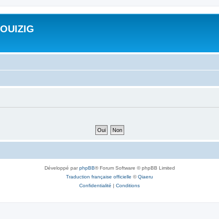
ROUIZIG
Développé par
phpBB
® Forum Software © phpBB Limited
Traduction française officielle
©
Qiaeru
Confidentialité
|
Conditions