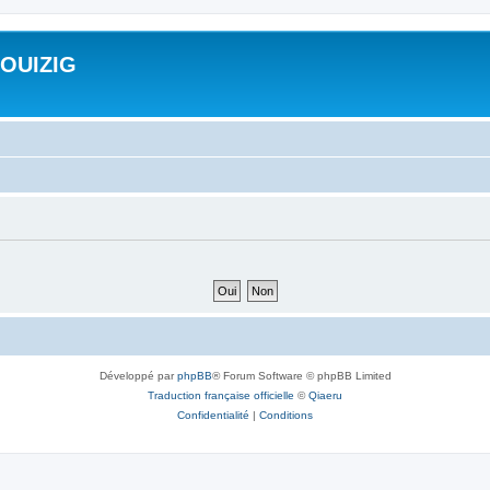
ROUIZIG
Développé par
phpBB
® Forum Software © phpBB Limited
Traduction française officielle
©
Qiaeru
Confidentialité
|
Conditions