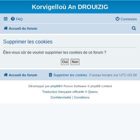
Korvigelloù An DROUIZIG
FAQ
Connexion
R
Accueil du forum
e
Supprimer les cookies
c
h
Êtes-vous sûr de vouloir supprimer les cookies de ce forum ?
e
r
c
Accueil du forum
Supprimer les cookies
Fuseau horaire sur
UTC+01:00
h
Développé par
phpBB
® Forum Software © phpBB Limited
e
Traduction française officielle
©
Qiaeru
r
Confidentialité
|
Conditions