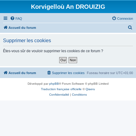
Korvigelloù An DROUIZIG
FAQ
Connexion
R
Accueil du forum
e
Supprimer les cookies
c
h
Êtes-vous sûr de vouloir supprimer les cookies de ce forum ?
e
r
c
Accueil du forum
Supprimer les cookies
Fuseau horaire sur
UTC+01:00
h
Développé par
phpBB
® Forum Software © phpBB Limited
e
Traduction française officielle
©
Qiaeru
r
Confidentialité
|
Conditions