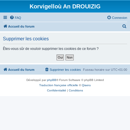
Korvigelloù An DROUIZIG
FAQ
Connexion
R
Accueil du forum
e
Supprimer les cookies
c
h
Êtes-vous sûr de vouloir supprimer les cookies de ce forum ?
e
r
c
Accueil du forum
Supprimer les cookies
Fuseau horaire sur
UTC+01:00
h
Développé par
phpBB
® Forum Software © phpBB Limited
e
Traduction française officielle
©
Qiaeru
r
Confidentialité
|
Conditions