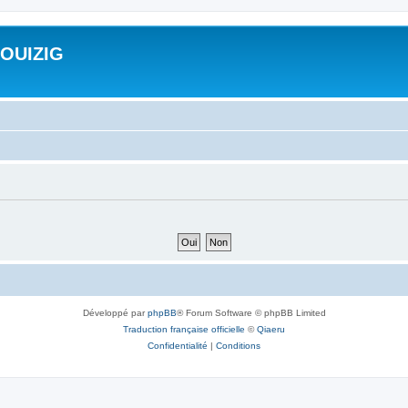
ROUIZIG
Développé par
phpBB
® Forum Software © phpBB Limited
Traduction française officielle
©
Qiaeru
Confidentialité
|
Conditions