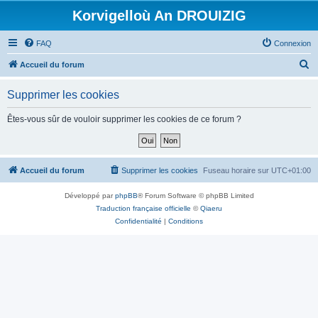
Korvigelloù An DROUIZIG
FAQ
Connexion
R
Accueil du forum
e
Supprimer les cookies
c
h
Êtes-vous sûr de vouloir supprimer les cookies de ce forum ?
e
r
c
Accueil du forum
Supprimer les cookies
Fuseau horaire sur
UTC+01:00
h
Développé par
phpBB
® Forum Software © phpBB Limited
e
Traduction française officielle
©
Qiaeru
r
Confidentialité
|
Conditions