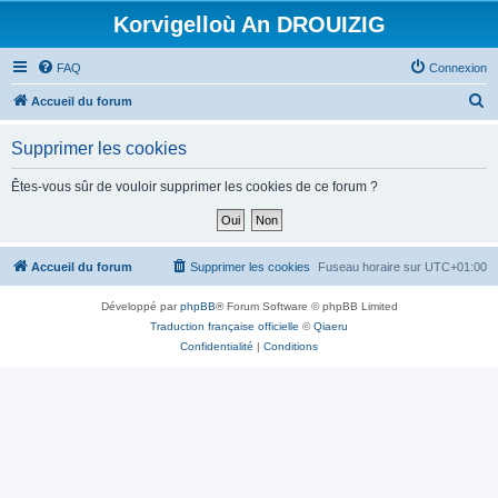
Korvigelloù An DROUIZIG
FAQ
Connexion
R
Accueil du forum
e
Supprimer les cookies
c
h
Êtes-vous sûr de vouloir supprimer les cookies de ce forum ?
e
r
c
Accueil du forum
Supprimer les cookies
Fuseau horaire sur
UTC+01:00
h
Développé par
phpBB
® Forum Software © phpBB Limited
e
Traduction française officielle
©
Qiaeru
r
Confidentialité
|
Conditions