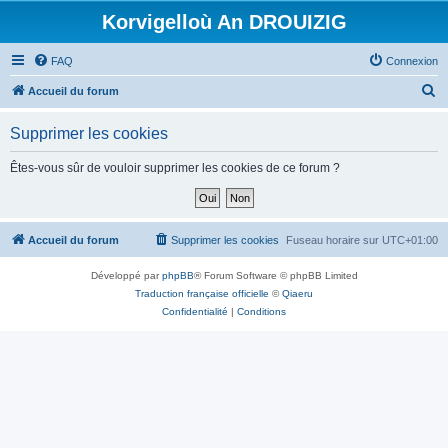
Korvigelloù An DROUIZIG
FAQ
Connexion
R
Accueil du forum
e
Supprimer les cookies
c
h
Êtes-vous sûr de vouloir supprimer les cookies de ce forum ?
e
r
c
Accueil du forum
Supprimer les cookies
Fuseau horaire sur
UTC+01:00
h
Développé par
phpBB
® Forum Software © phpBB Limited
e
Traduction française officielle
©
Qiaeru
r
Confidentialité
|
Conditions