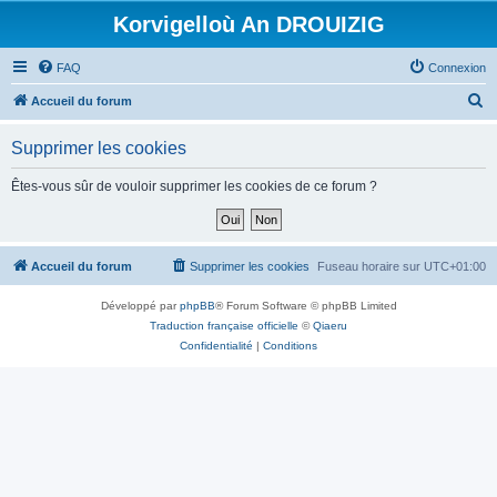
Korvigelloù An DROUIZIG
FAQ
Connexion
R
Accueil du forum
e
Supprimer les cookies
c
h
Êtes-vous sûr de vouloir supprimer les cookies de ce forum ?
e
r
c
Accueil du forum
Supprimer les cookies
Fuseau horaire sur
UTC+01:00
h
Développé par
phpBB
® Forum Software © phpBB Limited
e
Traduction française officielle
©
Qiaeru
r
Confidentialité
|
Conditions