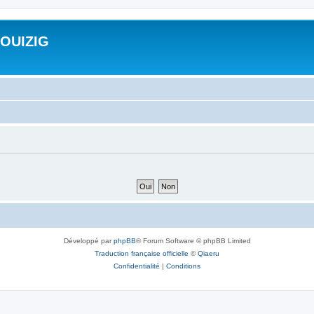
ROUIZIG
Développé par
phpBB
® Forum Software © phpBB Limited
Traduction française officielle
©
Qiaeru
Confidentialité
|
Conditions