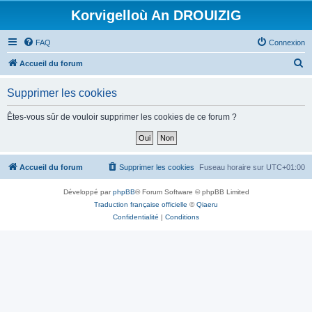
Korvigelloù An DROUIZIG
FAQ
Connexion
R
Accueil du forum
e
Supprimer les cookies
c
h
Êtes-vous sûr de vouloir supprimer les cookies de ce forum ?
e
r
c
Accueil du forum
Supprimer les cookies
Fuseau horaire sur
UTC+01:00
h
Développé par
phpBB
® Forum Software © phpBB Limited
e
Traduction française officielle
©
Qiaeru
r
Confidentialité
|
Conditions