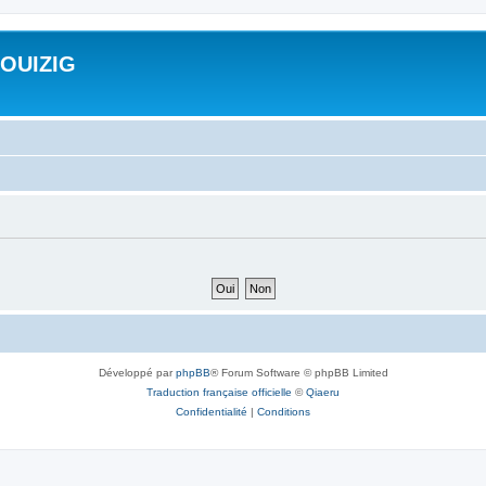
ROUIZIG
Développé par
phpBB
® Forum Software © phpBB Limited
Traduction française officielle
©
Qiaeru
Confidentialité
|
Conditions