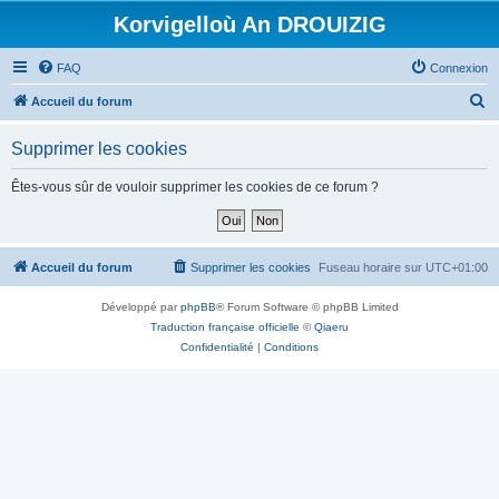
Korvigelloù An DROUIZIG
FAQ
Connexion
R
Accueil du forum
e
Supprimer les cookies
c
h
Êtes-vous sûr de vouloir supprimer les cookies de ce forum ?
e
r
c
Accueil du forum
Supprimer les cookies
Fuseau horaire sur
UTC+01:00
h
Développé par
phpBB
® Forum Software © phpBB Limited
e
Traduction française officielle
©
Qiaeru
r
Confidentialité
|
Conditions