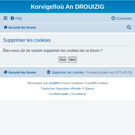
Korvigelloù An DROUIZIG
FAQ
Connexion
R
Accueil du forum
e
Supprimer les cookies
c
h
Êtes-vous sûr de vouloir supprimer les cookies de ce forum ?
e
r
c
Accueil du forum
Supprimer les cookies
Fuseau horaire sur
UTC+01:00
h
Développé par
phpBB
® Forum Software © phpBB Limited
e
Traduction française officielle
©
Qiaeru
r
Confidentialité
|
Conditions