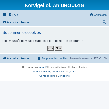
Korvigelloù An DROUIZIG
FAQ
Connexion
R
Accueil du forum
e
Supprimer les cookies
c
h
Êtes-vous sûr de vouloir supprimer les cookies de ce forum ?
e
r
c
Accueil du forum
Supprimer les cookies
Fuseau horaire sur
UTC+01:00
h
Développé par
phpBB
® Forum Software © phpBB Limited
e
Traduction française officielle
©
Qiaeru
r
Confidentialité
|
Conditions