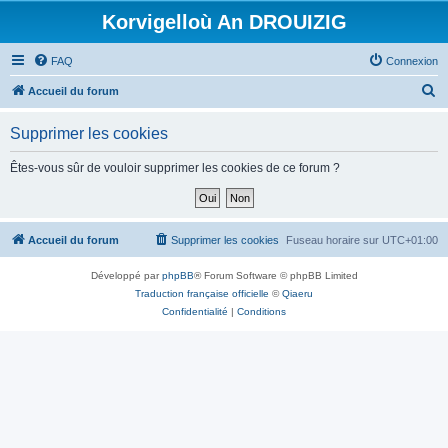
Korvigelloù An DROUIZIG
FAQ
Connexion
R
Accueil du forum
e
Supprimer les cookies
c
h
Êtes-vous sûr de vouloir supprimer les cookies de ce forum ?
e
r
c
Accueil du forum
Supprimer les cookies
Fuseau horaire sur
UTC+01:00
h
Développé par
phpBB
® Forum Software © phpBB Limited
e
Traduction française officielle
©
Qiaeru
r
Confidentialité
|
Conditions