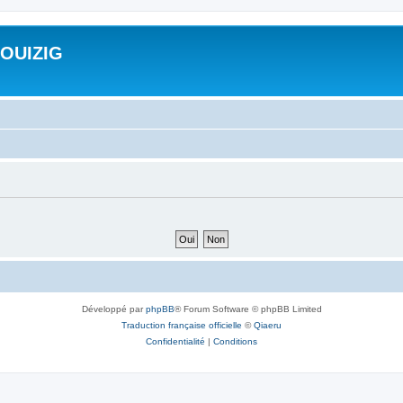
ROUIZIG
Développé par
phpBB
® Forum Software © phpBB Limited
Traduction française officielle
©
Qiaeru
Confidentialité
|
Conditions