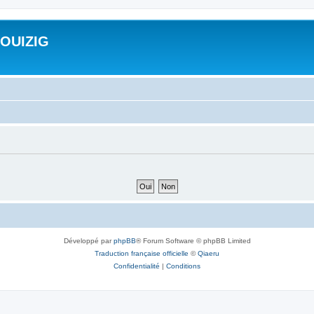
ROUIZIG
Développé par
phpBB
® Forum Software © phpBB Limited
Traduction française officielle
©
Qiaeru
Confidentialité
|
Conditions