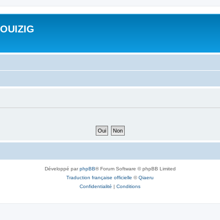
ROUIZIG
Développé par
phpBB
® Forum Software © phpBB Limited
Traduction française officielle
©
Qiaeru
Confidentialité
|
Conditions