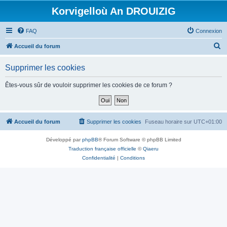
Korvigelloù An DROUIZIG
FAQ
Connexion
R
Accueil du forum
e
Supprimer les cookies
c
h
Êtes-vous sûr de vouloir supprimer les cookies de ce forum ?
e
r
c
Accueil du forum
Supprimer les cookies
Fuseau horaire sur
UTC+01:00
h
Développé par
phpBB
® Forum Software © phpBB Limited
e
Traduction française officielle
©
Qiaeru
r
Confidentialité
|
Conditions